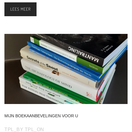
LEES MEER
MIJN
BOEKAANBEVELINGEN
VOOR
U
TPL_BY
TPL_ON