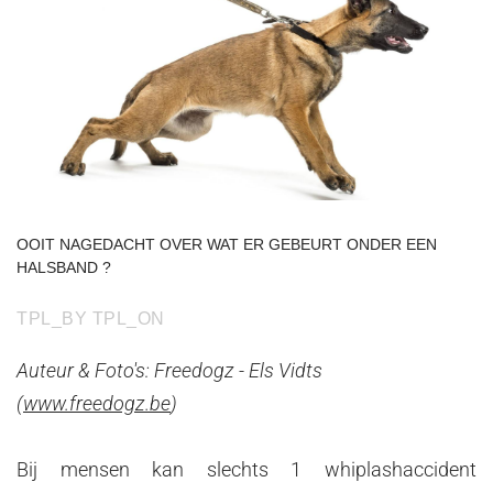
OOIT
NAGEDACHT
OVER
WAT
ER
GEBEURT
ONDER
EEN
HALSBAND
?
TPL_BY
TPL_ON
Auteur & Foto's: Freedogz - Els Vidts
(
www.freedogz.be
)
Bij mensen kan slechts 1 whiplashaccident